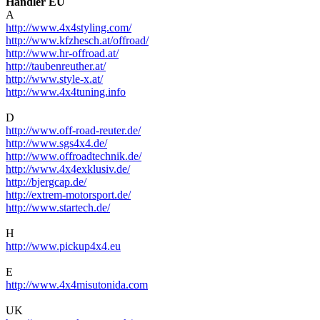
Händler EU
A
http://www.4x4styling.com/
http://www.kfzhesch.at/offroad/
http://www.hr-offroad.at/
http://taubenreuther.at/
http://www.style-x.at/
http://www.4x4tuning.info
D
http://www.off-road-reuter.de/
http://www.sgs4x4.de/
http://www.offroadtechnik.de/
http://www.4x4exklusiv.de/
http://bjergcap.de/
http://extrem-motorsport.de/
http://www.startech.de/
H
http://www.pickup4x4.eu
E
http://www.4x4misutonida.com
UK