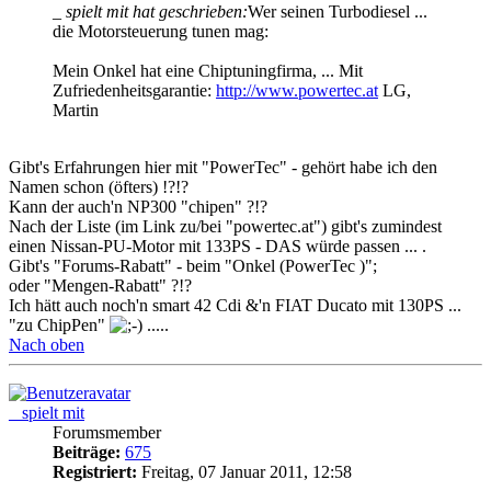
_ spielt mit hat geschrieben:
Wer seinen Turbodiesel ...
die Motorsteuerung tunen mag:
Mein Onkel hat eine Chiptuningfirma, ... Mit
Zufriedenheitsgarantie:
http://www.powertec.at
LG,
Martin
Gibt's Erfahrungen hier mit "PowerTec" - gehört habe ich den
Namen schon (öfters) !?!?
Kann der auch'n NP300 "chipen" ?!?
Nach der Liste (im Link zu/bei "powertec.at") gibt's zumindest
einen Nissan-PU-Motor mit 133PS - DAS würde passen ... .
Gibt's "Forums-Rabatt" - beim "Onkel (PowerTec )";
oder "Mengen-Rabatt" ?!?
Ich hätt auch noch'n smart 42 Cdi &'n FIAT Ducato mit 130PS ...
"zu ChipPen"
.....
Nach oben
_ spielt mit
Forumsmember
Beiträge:
675
Registriert:
Freitag, 07 Januar 2011, 12:58