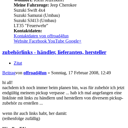
Meine Fahrzeuge:
Jeep Cherokee
Suzuki Swift 4x4
Suzuki Samurai (Umbau)
Suzuki SJ413 (Umbau)
LT35 "Feuerwehr"
Kontaktdaten:
Kontaktdaten von offroad4fun
Website
Facebook
YouTube
Google+
zubehörlinks - händler, lieferanten, hersteller
Zitat
Beitrag
von
offroad4fun
»
Sonntag, 17 Februar 2008, 12:49
hi all!
nachdem ich noch immer beim planen bin, was für zubehör ich jetzt
endgültig meinem pickup verpasse ... hab ich mal angefangen eine
linkliste mit links zu händlern und herstellern von diversem pickup-
zubehör zu erstellen ...
wenn ihr auch links habt, her damit:
(reihenfolge zufällig)