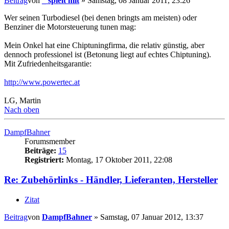
Beitrag
von
_ spielt mit
»
Samstag, 08 Januar 2011, 23:26
Wer seinen Turbodiesel (bei denen bringts am meisten) oder
Benziner die Motorsteuerung tunen mag:
Mein Onkel hat eine Chiptuningfirma, die relativ günstig, aber
dennoch professionel ist (Betonung liegt auf echtes Chiptuning).
Mit Zufriedenheitsgarantie:
http://www.powertec.at
LG, Martin
Nach oben
DampfBahner
Forumsmember
Beiträge:
15
Registriert:
Montag, 17 Oktober 2011, 22:08
Re: Zubehörlinks - Händler, Lieferanten, Hersteller
Zitat
Beitrag
von
DampfBahner
»
Samstag, 07 Januar 2012, 13:37