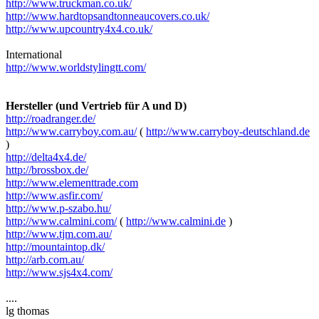
http://www.truckman.co.uk/
http://www.hardtopsandtonneaucovers.co.uk/
http://www.upcountry4x4.co.uk/
International
http://www.worldstylingtt.com/
Hersteller (und Vertrieb für A und D)
http://roadranger.de/
http://www.carryboy.com.au/
(
http://www.carryboy-deutschland.de
)
http://delta4x4.de/
http://brossbox.de/
http://www.elementtrade.com
http://www.asfir.com/
http://www.p-szabo.hu/
http://www.calmini.com/
(
http://www.calmini.de
)
http://www.tjm.com.au/
http://mountaintop.dk/
http://arb.com.au/
http://www.sjs4x4.com/
....
lg thomas