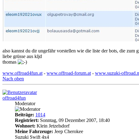
also kannst du dir ungefähr vorstellen wie die liste der bots, die zum g
liebe grüsse aus kljd
thomas
www.offroad4fun.at
-
www.offroad-forum.at
-
www.suzuki-offroad.n
Nach oben
offroad4fun
Moderator
Beiträge:
1014
Registriert:
Sonntag, 09 Dezember 2007, 18:40
Wohnort:
Klein Jetzelsdorf
Meine Fahrzeuge:
Jeep Cherokee
Suzuki Swift 4x4