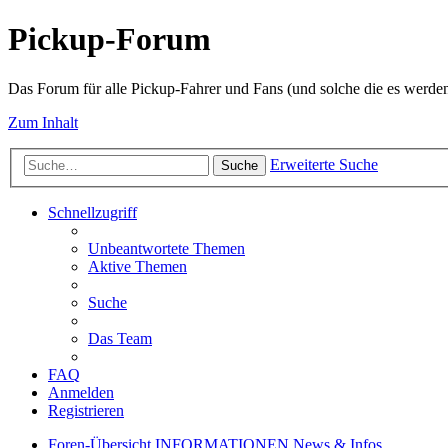
Pickup-Forum
Das Forum für alle Pickup-Fahrer und Fans (und solche die es werden
Zum Inhalt
Erweiterte Suche
Suche
Schnellzugriff
Unbeantwortete Themen
Aktive Themen
Suche
Das Team
FAQ
Anmelden
Registrieren
Foren-Übersicht
INFORMATIONEN
News & Infos