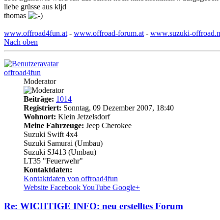
liebe grüsse aus kljd
thomas
www.offroad4fun.at
-
www.offroad-forum.at
-
www.suzuki-offroad.n
Nach oben
offroad4fun
Moderator
Beiträge:
1014
Registriert:
Sonntag, 09 Dezember 2007, 18:40
Wohnort:
Klein Jetzelsdorf
Meine Fahrzeuge:
Jeep Cherokee
Suzuki Swift 4x4
Suzuki Samurai (Umbau)
Suzuki SJ413 (Umbau)
LT35 "Feuerwehr"
Kontaktdaten:
Kontaktdaten von offroad4fun
Website
Facebook
YouTube
Google+
Re: WICHTIGE INFO: neu erstelltes Forum