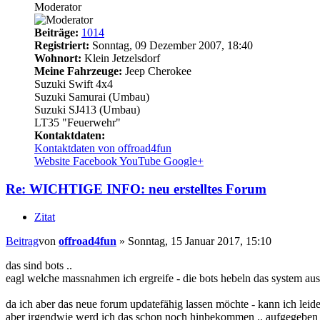
Moderator
Beiträge:
1014
Registriert:
Sonntag, 09 Dezember 2007, 18:40
Wohnort:
Klein Jetzelsdorf
Meine Fahrzeuge:
Jeep Cherokee
Suzuki Swift 4x4
Suzuki Samurai (Umbau)
Suzuki SJ413 (Umbau)
LT35 "Feuerwehr"
Kontaktdaten:
Kontaktdaten von offroad4fun
Website
Facebook
YouTube
Google+
Re: WICHTIGE INFO: neu erstelltes Forum
Zitat
Beitrag
von
offroad4fun
»
Sonntag, 15 Januar 2017, 15:10
das sind bots ..
eagl welche massnahmen ich ergreife - die bots hebeln das system aus
da ich aber das neue forum updatefähig lassen möchte - kann ich leide
aber irgendwie werd ich das schon noch hinbekommen .. aufgegeben