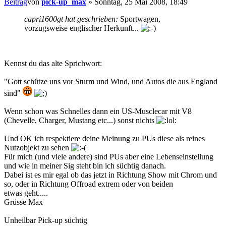
Beitrag
von
pick-up_max
»
Sonntag, 25 Mai 2008, 18:49
capri1600gt hat geschrieben:
Sportwagen,
vorzugsweise englischer Herkunft...
Kennst du das alte Sprichwort:
"Gott schütze uns vor Sturm und Wind, und Autos die aus England
sind"
Wenn schon was Schnelles dann ein US-Musclecar mit V8
(Chevelle, Charger, Mustang etc...) sonst nichts
Und OK ich respektiere deine Meinung zu PUs diese als reines
Nutzobjekt zu sehen
Für mich (und viele andere) sind PUs aber eine Lebenseinstellung
und wie in meiner Sig steht bin ich süchtig danach.
Dabei ist es mir egal ob das jetzt in Richtung Show mit Chrom und
so, oder in Richtung Offroad extrem oder von beiden
etwas geht.....
Grüsse Max
Unheilbar Pick-up süchtig