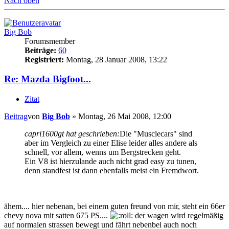
Nach oben
Big Bob
Forumsmember
Beiträge:
60
Registriert:
Montag, 28 Januar 2008, 13:22
Re: Mazda Bigfoot...
Zitat
Beitrag
von
Big Bob
»
Montag, 26 Mai 2008, 12:00
capri1600gt hat geschrieben:
Die "Musclecars" sind
aber im Vergleich zu einer Elise leider alles andere als
schnell, vor allem, wenns um Bergstrecken geht.
Ein V8 ist hierzulande auch nicht grad easy zu tunen,
denn standfest ist dann ebenfalls meist ein Fremdwort.
ähem.... hier nebenan, bei einem guten freund von mir, steht ein 66er
chevy nova mit satten 675 PS....
der wagen wird regelmäßig
auf normalen strassen bewegt und fährt nebenbei auch noch