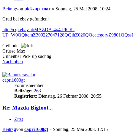
Beitrag
von
pick-up_max
»
Sonntag, 25 Mai 2008, 10:24
Grad bei ebay gefunden:
http://cgi.ebay.at/MAZDA-4x4-PICK-
UP_W0QQitemZ300227047128QQihZ020QQcategoryZ9801QQ
Geil oder
Grüsse Max
Unheilbar Pick-up süchtig
Nach oben
capri1600gt
Forumsmember
Beiträge:
263
Registriert:
Dienstag, 26 Februar 2008, 20:55
Re: Mazda Bigfoot...
Zitat
Beitrag
von
capri1600gt
»
Sonntag, 25 Mai 2008, 12:15