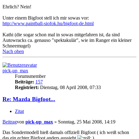
Ehrlich? Nein!
Unter einem Bigfoot stell ich mir sowas vor:
http://www.paintball-siofok.hu/bigfoot-de.html
Kathi (die sogar schon mal in sowas mitgefahren ist, da sind
Autowracks ca. genauso "spektakulär", wie im Ranger ein kleiner
Schneemugel)
Nach oben
pick-up_max
Forumsmember
Beiträge:
157
Registriert:
Dienstag, 08 April 2008, 07:33
Re: Mazda Bigfoot...
Zitat
Beitrag
von
pick-up_max
»
Sonntag, 25 Mai 2008, 14:19
Das Sondermodell hieß damals offiziell Bigfoot ( ich weiß schon
das ein echter Bigfoot anders aussieht
)