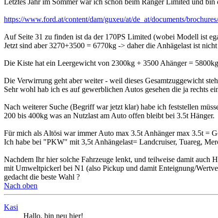
Letztes Jahr im Sommer war ich schon beim Ranger Limited und bin d
https://www.ford.at/content/dam/guxeu/at/de_at/documents/brochure
Auf Seite 31 zu finden ist da der 170PS Limited (wobei Modell ist
Jetzt sind aber 3270+3500 = 6770kg -> daher die Anhägelast ist nicht
Die Kiste hat ein Leergewicht von 2300kg + 3500 Ahänger = 5800kg.
Die Verwirrung geht aber weiter - weil dieses Gesamtzuggewicht steh
Sehr wohl hab ich es auf gewerblichen Autos gesehen die ja rechts ei
Nach weiterer Suche (Begriff war jetzt klar) habe ich feststellen m
200 bis 400kg was an Nutzlast am Auto offen bleibt bei 3.5t Hänger.
Für mich als Altösi war immer Auto max 3.5t Anhänger max 3.5t = Ge
Ich habe bei "PKW" mit 3,5t Anhängelast= Landcruiser, Tuareg, Me
Nachdem Ihr hier solche Fahrzeuge lenkt, und teilweise damit auch Hän
mit Umweltpickerl bei N1 (also Pickup und damit Enteignung/Wertverlu
gedacht die beste Wahl ?
Nach oben
Kasi
Hallo, bin neu hier!