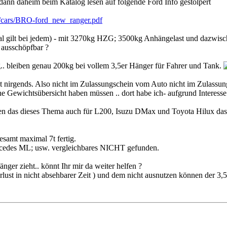
ann daheim beim Katalog lesen auf folgende Ford Info gestolpert
s/cars/BRO-ford_new_ranger.pdf
 egal gilt bei jedem) - mit 3270kg HZG; 3500kg Anhängelast und dazw
 ausschöpfbar ?
. bleiben genau 200kg bei vollem 3,5er Hänger für Fahrer und Tank.
t nirgends. Also nicht im Zulassungschein vom Auto nicht im Zulassun
ne Gewichtsübersicht haben müssen .. dort habe ich- aufgrund Interess
üssen das dieses Thema auch für L200, Isuzu DMax und Toyota Hilux da
samt maximal 7t fertig.
rcedes ML; usw. vergleichbares NICHT gefunden.
ger zieht.. könnt Ihr mir da weiter helfen ?
st in nicht absehbarer Zeit ) und dem nicht ausnutzen können der 3,5t