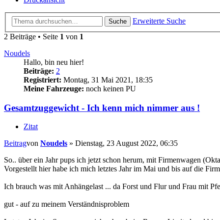
Erweiterte Suche
Suche
2 Beiträge • Seite
1
von
1
Noudels
Hallo, bin neu hier!
Beiträge:
2
Registriert:
Montag, 31 Mai 2021, 18:35
Meine Fahrzeuge:
noch keinen PU
Gesamtzuggewicht - Ich kenn mich nimmer aus !
Zitat
Beitrag
von
Noudels
»
Dienstag, 23 August 2022, 06:35
So.. über ein Jahr pups ich jetzt schon herum, mit Firmenwagen (Oktav
Vorgestellt hier habe ich mich letztes Jahr im Mai und bis auf die Fir
Ich brauch was mit Anhängelast ... da Forst und Flur und Frau mit Pf
gut - auf zu meinem Verständnisproblem