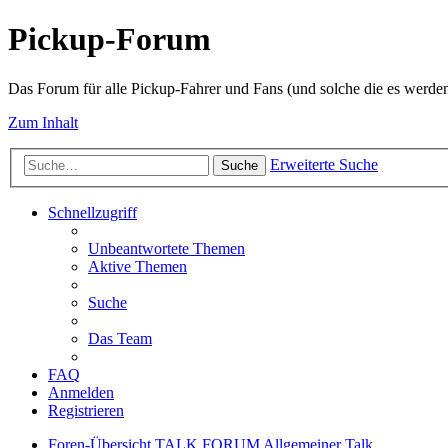
Pickup-Forum
Das Forum für alle Pickup-Fahrer und Fans (und solche die es werden
Zum Inhalt
Erweiterte Suche
Suche
Schnellzugriff
Unbeantwortete Themen
Aktive Themen
Suche
Das Team
FAQ
Anmelden
Registrieren
Foren-Übersicht
TALK FORUM
Allgemeiner Talk