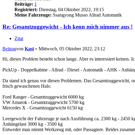
Beiträge:
1
Registriert:
Dienstag, 04 Oktober 2022, 19:15
Meine Fahrzeuge:
Ssangyong Musso Allrad Automatik
Re: Gesamtzuggewicht - Ich kenn mich nimmer aus !
Zitat
Beitrag
von
Kasi
»
Mittwoch, 05 Oktober 2022, 23:12
Hi, dieses Problem besteht schon lange. Aber es interessiert keinen
PickUp - Doppelkabine - Allrad - Diesel - Automatik - AHK - Anhänge
Da stand ich genau vor diesen Problemen. Das Gesamtzuggewicht, o
frisch gewaschenen Hals:
Ford Ranger - Gesamtzuggewicht 6000 kg
VW Amarok - Gesamtzuggewicht 5700 kg
Mercedes X - Gesamtzuggewicht 6150 kg
Leergewicht der Fahrzeuge je nach Ausführung ca. 2300 kg - 2450 kg
Anhängelast 3000 kg - 3500 kg
Entweder man nimmt Werkzeug mit, oder Passagiere. Beides zusamme