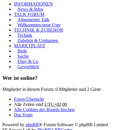
INFORMATIONEN
News & Infos
TALK FORUM
Allgemeiner Talk
Willkommen neue User
TECHNIK & ZUBEHÖR
Technik
Zubehör & Umbauten
MARKTPLATZ
Biete
Suche
Ebay & Co
Gewerblich
Wer ist online?
Mitglieder in diesem Forum: 0 Mitglieder und 2 Gäste
Foren-Übersicht
Alle Zeiten sind
UTC+02:00
Alle Cookies des Boards löschen
Das Team
Powered by
phpBB
® Forum Software © phpBB Limited
SE Square Left by
PhpBB3 BBCodes