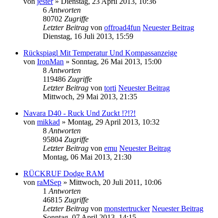
von
jester
» Dienstag, 23 April 2013, 10:36
6
Antworten
80702
Zugriffe
Letzter Beitrag
von
offroad4fun
Neuester Beitrag
Dienstag, 16 Juli 2013, 15:59
Rückspiagl Mit Temperatur Und Kompassanzeige
von
IronMan
» Sonntag, 26 Mai 2013, 15:00
8
Antworten
119486
Zugriffe
Letzter Beitrag
von
torti
Neuester Beitrag
Mittwoch, 29 Mai 2013, 21:35
Navara D40 - Ruck Und Zuckt !?!?!
von
mikkad
» Montag, 29 April 2013, 10:32
8
Antworten
95804
Zugriffe
Letzter Beitrag
von
emu
Neuester Beitrag
Montag, 06 Mai 2013, 21:30
RÜCKRUF Dodge RAM
von
raMSep
» Mittwoch, 20 Juli 2011, 10:06
1
Antworten
46815
Zugriffe
Letzter Beitrag
von
monstertrucker
Neuester Beitrag
Sonntag, 07 April 2013, 14:15