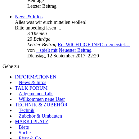
Beiträge
Letzter Beitrag
News & Infos
Alles was wir euch mitteilen wollen!
Bitte unbedingt lesen ...
3
Themen
29
Beiträge
Letzter Beitrag
Re: WICHTIGE INFO: neu erstel…
von
_ spielt mit
Neuester Beitrag
Dienstag, 12 September 2017, 22:20
Gehe zu
INFORMATIONEN
News & Infos
TALK FORUM
Allgemeiner Talk
Willkommen neue User
TECHNIK & ZUBEHÖR
Technik
Zubehör & Umbauten
MARKTPLATZ
Biete
Suche
Ebay & Co