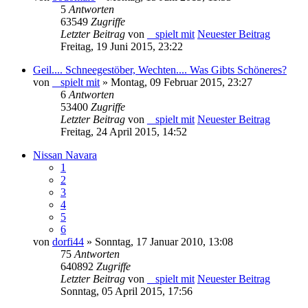
5
Antworten
63549
Zugriffe
Letzter Beitrag
von
_ spielt mit
Neuester Beitrag
Freitag, 19 Juni 2015, 23:22
Geil.... Schneegestöber, Wechten.... Was Gibts Schöneres?
von
_ spielt mit
» Montag, 09 Februar 2015, 23:27
6
Antworten
53400
Zugriffe
Letzter Beitrag
von
_ spielt mit
Neuester Beitrag
Freitag, 24 April 2015, 14:52
Nissan Navara
1
2
3
4
5
6
von
dorfi44
» Sonntag, 17 Januar 2010, 13:08
75
Antworten
640892
Zugriffe
Letzter Beitrag
von
_ spielt mit
Neuester Beitrag
Sonntag, 05 April 2015, 17:56