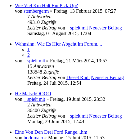
Wie Viel Km Hält Ein Pick Up?
von
stembergerm
» Freitag, 13 Februar 2015, 07:27
7
Antworten
49310
Zugriffe
Letzter Beitrag
von
_ spielt mit
Neuester Beitrag
Samstag, 01 August 2015, 17:04
Wahnsinn, Wie Es Hier Abgeht Im Forum....
1
2
von
_ spielt mit
» Freitag, 21 März 2014, 19:57
15
Antworten
138548
Zugriffe
Letzter Beitrag
von
Diesel Rudi
Neuester Beitrag
Freitag, 24 Juli 2015, 12:54
He MatschOOOO
von
_ spielt mit
» Freitag, 19 Juni 2015, 23:32
2
Antworten
36400
Zugriffe
Letzter Beitrag
von
_ spielt mit
Neuester Beitrag
Montag, 29 Juni 2015, 12:49
Eine Von Den Drei Ford Range...hm
von
bodomalo
» Montag, 15 Juni 2015, 11:53