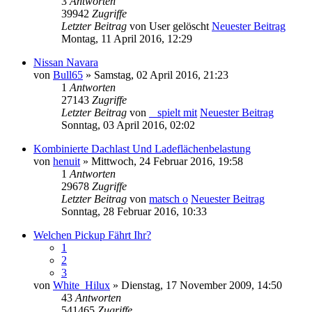
3
Antworten
39942
Zugriffe
Letzter Beitrag
von
User gelöscht
Neuester Beitrag
Montag, 11 April 2016, 12:29
Nissan Navara
von
Bull65
» Samstag, 02 April 2016, 21:23
1
Antworten
27143
Zugriffe
Letzter Beitrag
von
_ spielt mit
Neuester Beitrag
Sonntag, 03 April 2016, 02:02
Kombinierte Dachlast Und Ladeflächenbelastung
von
henuit
» Mittwoch, 24 Februar 2016, 19:58
1
Antworten
29678
Zugriffe
Letzter Beitrag
von
matsch o
Neuester Beitrag
Sonntag, 28 Februar 2016, 10:33
Welchen Pickup Fährt Ihr?
1
2
3
von
White_Hilux
» Dienstag, 17 November 2009, 14:50
43
Antworten
541465
Zugriffe