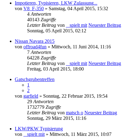
Impotieren, Typisieren, LKW Zulassung...
von
V8_F-350
» Samstag, 04 April 2015, 15:32
4
Antworten
40143
Zugriffe
Letzter Beitrag
von
_ spielt mit
Neuester Beitrag
Sonntag, 05 April 2015, 02:12
Nissan Navara 2015
von
offroad4fun
» Mittwoch, 11 Juni 2014, 11:16
7
Antworten
64228
Zugriffe
Letzter Beitrag
von
_ spielt mit
Neuester Beitrag
Freitag, 03 April 2015, 18:00
Gatschgrubentreffen
1
2
von
garfield
» Sonntag, 22 Februar 2015, 19:54
29
Antworten
1732779
Zugriffe
Letzter Beitrag
von
matsch o
Neuester Beitrag
Sonntag, 29 März 2015, 11:16
LKW/PKW Typisierung
von
_ spielt mit
» Mittwoch, 11 März 2015, 10:07