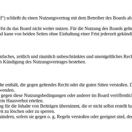
) schließt du einen Nutzungsvertrag mit dem Betreiber des Boards ab 
fst du das Board nicht weiter nutzen. Für die Nutzung des Boards gelten
 kann von beiden Seiten ohne Einhaltung einer Frist jederzeit gekünd
 einfaches, zeitlich und räumlich unbeschränktes und unentgeltliches R
ch Kündigung des Nutzungsvertrages bestehen.
alte enthält, die gegen geltendes Recht oder die guten Sitten verstoßen. 
rwenden.
n gegen diese Nutzungsbedingungen oder anderer im Board veröffentli
in Hausverbot erteilen.
für die Inhalte von Beiträgen übernimmt, die er nicht selbst erstellt 
it zu löschen oder zu sperren.
uändern, sofern sie gegen o. g. Regeln verstoßen oder geeignet sind, 