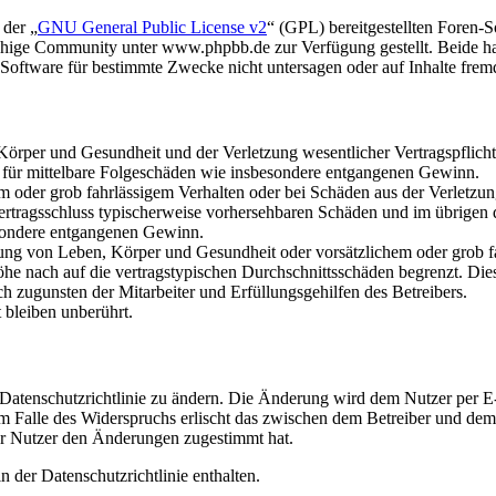
 der „
GNU General Public License v2
“ (GPL) bereitgestellten Foren
hige Community unter www.phpbb.de zur Verfügung gestellt. Beide hab
oftware für bestimmte Zwecke nicht untersagen oder auf Inhalte frem
rper und Gesundheit und der Verletzung wesentlicher Vertragspflichten
ch für mittelbare Folgeschäden wie insbesondere entgangenen Gewinn.
em oder grob fahrlässigem Verhalten oder bei Schäden aus der Verletz
i Vertragsschluss typischerweise vorhersehbaren Schäden und im übrigen
besondere entgangenen Gewinn.
ng von Leben, Körper und Gesundheit oder vorsätzlichem oder grob fah
e nach auf die vertragstypischen Durchschnittsschäden begrenzt. Dies
h zugunsten der Mitarbeiter und Erfüllungsgehilfen des Betreibers.
bleiben unberührt.
 Datenschutzrichtlinie zu ändern. Die Änderung wird dem Nutzer per E-
m Falle des Widerspruchs erlischt das zwischen dem Betreiber und dem 
er Nutzer den Änderungen zugestimmt hat.
 der Datenschutzrichtlinie enthalten.