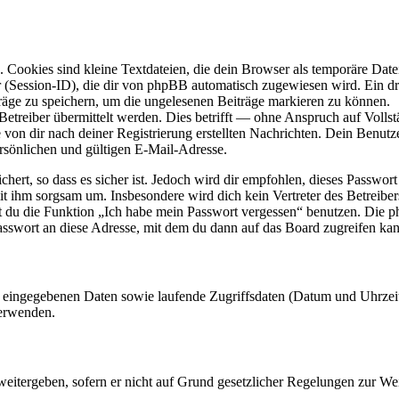
Cookies sind kleine Textdateien, die dein Browser als temporäre Datei
ssion-ID), die dir von phpBB automatisch zugewiesen wird. Ein dritt
räge zu speichern, um die ungelesenen Beiträge markieren zu können.
reiber übermittelt werden. Dies betrifft — ohne Anspruch auf Vollstän
 von dir nach deiner Registrierung erstellten Nachrichten. Dein Benu
sönlichen und gültigen E-Mail-Adresse.
ert, so dass es sicher ist. Jedoch wird dir empfohlen, dieses Passwor
it ihm sorgsam um. Insbesondere wird dich kein Vertreter des Betreibe
nst du die Funktion „Ich habe mein Passwort vergessen“ benutzen. Di
asswort an diese Adresse, mit dem du dann auf das Board zugreifen kan
ng eingegebenen Daten sowie laufende Zugriffsdaten (Datum und Uhrze
verwenden.
eitergeben, sofern er nicht auf Grund gesetzlicher Regelungen zur Wei