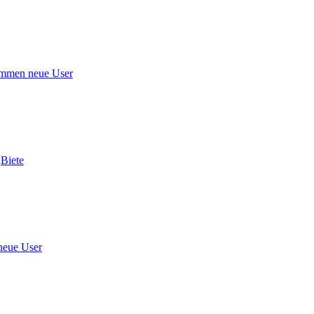
mmen neue User
n
Biete
neue User