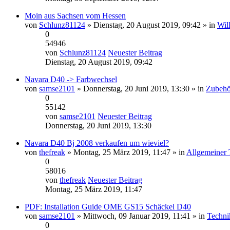
Moin aus Sachsen vom Hessen
von
Schlunz81124
» Dienstag, 20 August 2019, 09:42 » in
Wil
0
54946
von
Schlunz81124
Neuester Beitrag
Dienstag, 20 August 2019, 09:42
Navara D40 -> Farbwechsel
von
samse2101
» Donnerstag, 20 Juni 2019, 13:30 » in
Zubehö
0
55142
von
samse2101
Neuester Beitrag
Donnerstag, 20 Juni 2019, 13:30
Navara D40 Bj 2008 verkaufen um wieviel?
von
thefreak
» Montag, 25 März 2019, 11:47 » in
Allgemeiner 
0
58016
von
thefreak
Neuester Beitrag
Montag, 25 März 2019, 11:47
PDF: Installation Guide OME GS15 Schäckel D40
von
samse2101
» Mittwoch, 09 Januar 2019, 11:41 » in
Techni
0