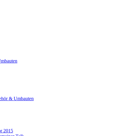
Umbauten
ehör & Umbauten
or 2015