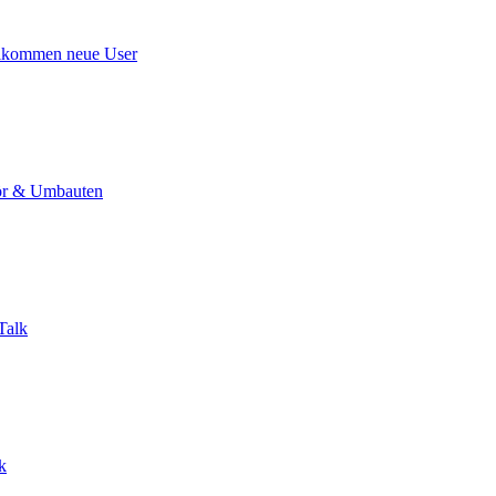
lkommen neue User
r & Umbauten
Talk
k