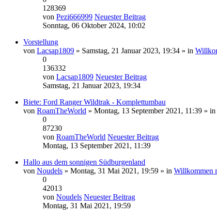
128369
von
Pezi666999
Neuester Beitrag
Sonntag, 06 Oktober 2024, 10:02
Vorstellung
von
Lacsap1809
» Samstag, 21 Januar 2023, 19:34 » in
Willko
0
136332
von
Lacsap1809
Neuester Beitrag
Samstag, 21 Januar 2023, 19:34
Biete: Ford Ranger Wildtrak - Komplettumbau
von
RoamTheWorld
» Montag, 13 September 2021, 11:39 » i
0
87230
von
RoamTheWorld
Neuester Beitrag
Montag, 13 September 2021, 11:39
Hallo aus dem sonnigen Südburgenland
von
Noudels
» Montag, 31 Mai 2021, 19:59 » in
Willkommen 
0
42013
von
Noudels
Neuester Beitrag
Montag, 31 Mai 2021, 19:59