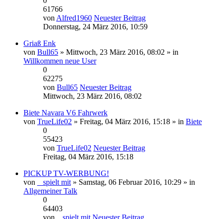
0
61766
von
Alfred1960
Neuester Beitrag
Donnerstag, 24 März 2016, 10:59
Griaß Enk
von
Bull65
» Mittwoch, 23 März 2016, 08:02 » in
Willkommen neue User
0
62275
von
Bull65
Neuester Beitrag
Mittwoch, 23 März 2016, 08:02
Biete Navara V6 Fahrwerk
von
TrueLife02
» Freitag, 04 März 2016, 15:18 » in
Biete
0
55423
von
TrueLife02
Neuester Beitrag
Freitag, 04 März 2016, 15:18
PICKUP TV-WERBUNG!
von
_ spielt mit
» Samstag, 06 Februar 2016, 10:29 » in
Allgemeiner Talk
0
64403
von
_ spielt mit
Neuester Beitrag