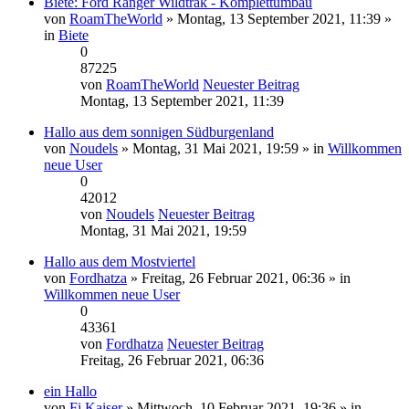
Biete: Ford Ranger Wildtrak - Komplettumbau
von
RoamTheWorld
» Montag, 13 September 2021, 11:39 »
in
Biete
0
87225
von
RoamTheWorld
Neuester Beitrag
Montag, 13 September 2021, 11:39
Hallo aus dem sonnigen Südburgenland
von
Noudels
» Montag, 31 Mai 2021, 19:59 » in
Willkommen
neue User
0
42012
von
Noudels
Neuester Beitrag
Montag, 31 Mai 2021, 19:59
Hallo aus dem Mostviertel
von
Fordhatza
» Freitag, 26 Februar 2021, 06:36 » in
Willkommen neue User
0
43361
von
Fordhatza
Neuester Beitrag
Freitag, 26 Februar 2021, 06:36
ein Hallo
von
Fj Kaiser
» Mittwoch, 10 Februar 2021, 19:36 » in