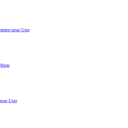
mmen neue User
n
Biete
neue User