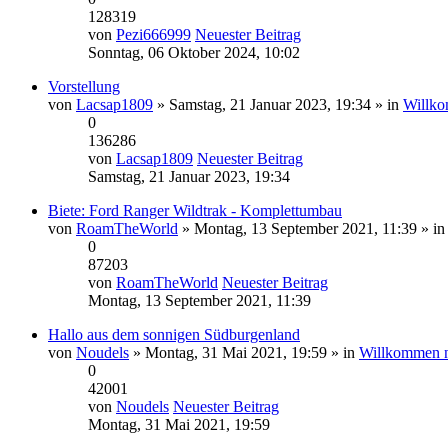
128319
von
Pezi666999
Neuester Beitrag
Sonntag, 06 Oktober 2024, 10:02
Vorstellung
von
Lacsap1809
» Samstag, 21 Januar 2023, 19:34 » in
Willko
0
136286
von
Lacsap1809
Neuester Beitrag
Samstag, 21 Januar 2023, 19:34
Biete: Ford Ranger Wildtrak - Komplettumbau
von
RoamTheWorld
» Montag, 13 September 2021, 11:39 » i
0
87203
von
RoamTheWorld
Neuester Beitrag
Montag, 13 September 2021, 11:39
Hallo aus dem sonnigen Südburgenland
von
Noudels
» Montag, 31 Mai 2021, 19:59 » in
Willkommen 
0
42001
von
Noudels
Neuester Beitrag
Montag, 31 Mai 2021, 19:59