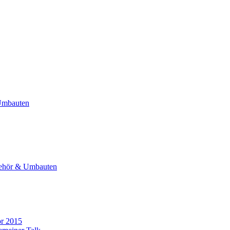
Umbauten
ehör & Umbauten
or 2015