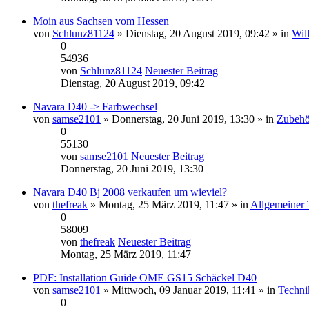
Moin aus Sachsen vom Hessen
von
Schlunz81124
» Dienstag, 20 August 2019, 09:42 » in
Wil
0
54936
von
Schlunz81124
Neuester Beitrag
Dienstag, 20 August 2019, 09:42
Navara D40 -> Farbwechsel
von
samse2101
» Donnerstag, 20 Juni 2019, 13:30 » in
Zubehö
0
55130
von
samse2101
Neuester Beitrag
Donnerstag, 20 Juni 2019, 13:30
Navara D40 Bj 2008 verkaufen um wieviel?
von
thefreak
» Montag, 25 März 2019, 11:47 » in
Allgemeiner 
0
58009
von
thefreak
Neuester Beitrag
Montag, 25 März 2019, 11:47
PDF: Installation Guide OME GS15 Schäckel D40
von
samse2101
» Mittwoch, 09 Januar 2019, 11:41 » in
Techni
0