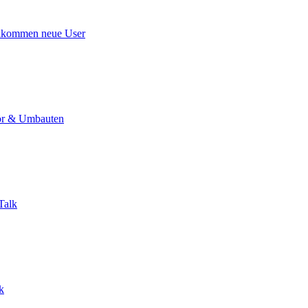
lkommen neue User
r & Umbauten
Talk
k