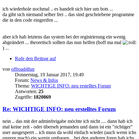
ich wiederhole nochmal .. es handelt sich hier um bots ...
da gibt sich niemand selber frei .. das sind geschriebene programme
die in den code eingreifen ...
aber ich hab letztens das system bei der registrierung ein wenig
abgeändert ... theoretisch sollten das nun helfen (hoff ma mal
) ...
Rufe den Beitrag auf
von
offroad4fun
Donnerstag, 19 Januar 2017, 19:49
Forum:
News & Infos
Thema:
WICHTIGE INFO: neu erstelltes Forum
Antworten:
25
Zugriffe:
1820869
Re: WICHTIGE INFO: neu erstelltes Forum
nein .. das mit der adminfreigabe möchte ich nicht .... dann hab ich
mal keine zeit - oder überseh jemanden und dann ist ein "richtiger"
user ausgesperrt .. ich muss da wohl einfach wieder (auch wenn ichs
ungern mach) ein wenig umbauen .. bei den anderen foren hab ichs