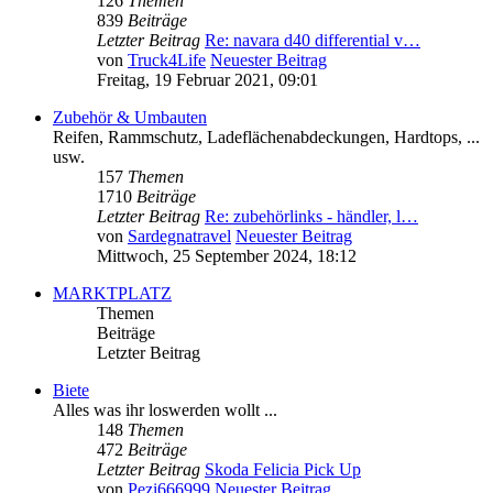
126
Themen
839
Beiträge
Letzter Beitrag
Re: navara d40 differential v…
von
Truck4Life
Neuester Beitrag
Freitag, 19 Februar 2021, 09:01
Zubehör & Umbauten
Reifen, Rammschutz, Ladeflächenabdeckungen, Hardtops, ...
usw.
157
Themen
1710
Beiträge
Letzter Beitrag
Re: zubehörlinks - händler, l…
von
Sardegnatravel
Neuester Beitrag
Mittwoch, 25 September 2024, 18:12
MARKTPLATZ
Themen
Beiträge
Letzter Beitrag
Biete
Alles was ihr loswerden wollt ...
148
Themen
472
Beiträge
Letzter Beitrag
Skoda Felicia Pick Up
von
Pezi666999
Neuester Beitrag