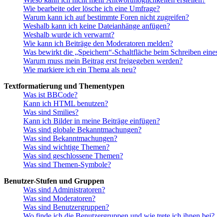
Wie bearbeite oder lösche ich eine Umfrage?
Warum kann ich auf bestimmte Foren nicht zugreifen?
Weshalb kann ich keine Dateianhänge anfügen?
Weshalb wurde ich verwarnt?
Wie kann ich Beiträge den Moderatoren melden?
Was bewirkt die „Speichern“-Schaltfläche beim Schreiben eine
Warum muss mein Beitrag erst freigegeben werden?
Wie markiere ich ein Thema als neu?
Textformatierung und Thementypen
Was ist BBCode?
Kann ich HTML benutzen?
Was sind Smilies?
Kann ich Bilder in meine Beiträge einfügen?
Was sind globale Bekanntmachungen?
Was sind Bekanntmachungen?
Was sind wichtige Themen?
Was sind geschlossene Themen?
Was sind Themen-Symbole?
Benutzer-Stufen und Gruppen
Was sind Administratoren?
Was sind Moderatoren?
Was sind Benutzergruppen?
Wo finde ich die Benutzergruppen und wie trete ich ihnen bei?