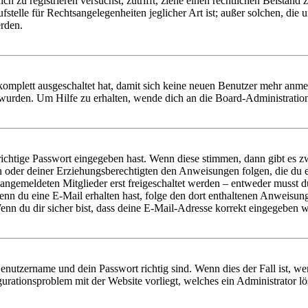
dich zu registrieren versuchst, zutrifft, ziehe einen rechtlichen Beista
stelle für Rechtsangelegenheiten jeglicher Art ist; außer solchen, die
erden.
 komplett ausgeschaltet hat, damit sich keine neuen Benutzer mehr anm
 wurden. Um Hilfe zu erhalten, wende dich an die Board-Administratio
richtige Passwort eingegeben hast. Wenn diese stimmen, dann gibt es
ern oder deiner Erziehungsberechtigten den Anweisungen folgen, die du e
 angemeldeten Mitglieder erst freigeschaltet werden – entweder musst du
. Wenn du eine E-Mail erhalten hast, folge den dort enthaltenen Anweis
nn du dir sicher bist, dass deine E-Mail-Adresse korrekt eingegeben w
Benutzername und dein Passwort richtig sind. Wenn dies der Fall ist, w
igurationsproblem mit der Website vorliegt, welches ein Administrator l