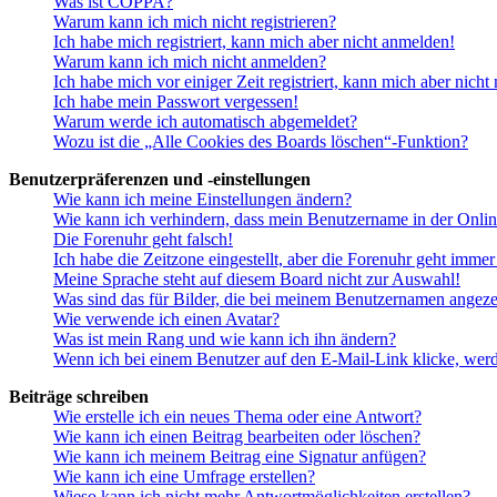
Was ist COPPA?
Warum kann ich mich nicht registrieren?
Ich habe mich registriert, kann mich aber nicht anmelden!
Warum kann ich mich nicht anmelden?
Ich habe mich vor einiger Zeit registriert, kann mich aber nich
Ich habe mein Passwort vergessen!
Warum werde ich automatisch abgemeldet?
Wozu ist die „Alle Cookies des Boards löschen“-Funktion?
Benutzerpräferenzen und -einstellungen
Wie kann ich meine Einstellungen ändern?
Wie kann ich verhindern, dass mein Benutzername in der Onlin
Die Forenuhr geht falsch!
Ich habe die Zeitzone eingestellt, aber die Forenuhr geht immer
Meine Sprache steht auf diesem Board nicht zur Auswahl!
Was sind das für Bilder, die bei meinem Benutzernamen angez
Wie verwende ich einen Avatar?
Was ist mein Rang und wie kann ich ihn ändern?
Wenn ich bei einem Benutzer auf den E-Mail-Link klicke, werd
Beiträge schreiben
Wie erstelle ich ein neues Thema oder eine Antwort?
Wie kann ich einen Beitrag bearbeiten oder löschen?
Wie kann ich meinem Beitrag eine Signatur anfügen?
Wie kann ich eine Umfrage erstellen?
Wieso kann ich nicht mehr Antwortmöglichkeiten erstellen?