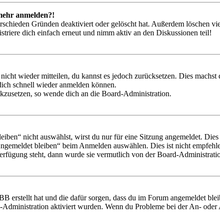
t mehr anmelden?!
rschieden Gründen deaktiviert oder gelöscht hat. Außerdem löschen vie
triere dich einfach erneut und nimm aktiv an den Diskussionen teil!
 nicht wieder mitteilen, du kannst es jedoch zurücksetzen. Dies machs
 dich schnell wieder anmelden können.
ückzusetzen, so wende dich an die Board-Administration.
en“ nicht auswählst, wirst du nur für eine Sitzung angemeldet. Dies
Angemeldet bleiben“ beim Anmelden auswählen. Dies ist nicht empfehle
Verfügung steht, dann wurde sie vermutlich von der Board-Administratio
BB erstellt hat und die dafür sorgen, dass du im Forum angemeldet bl
rd-Administration aktiviert wurden. Wenn du Probleme bei der An- ode