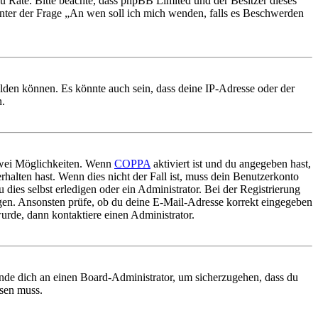
nd zu Rate. Bitte beachte, dass phpBB Limited und der Besitzer dieses
 unter der Frage „An wen soll ich mich wenden, falls es Beschwerden
elden können. Es könnte auch sein, dass deine IP-Adresse oder der
n.
 zwei Möglichkeiten. Wenn
COPPA
aktiviert ist und du angegeben hast,
rhalten hast. Wenn dies nicht der Fall ist, muss dein Benutzerkonto
 dies selbst erledigen oder ein Administrator. Bei der Registrierung
ungen. Ansonsten prüfe, ob du deine E-Mail-Adresse korrekt eingegeben
urde, dann kontaktiere einen Administrator.
ende dich an einen Board-Administrator, um sicherzugehen, dass du
ösen muss.