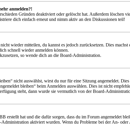
t mehr anmelden?!
rschieden Gründen deaktiviert oder gelöscht hat. Außerdem löschen vie
triere dich einfach erneut und nimm aktiv an den Diskussionen teil!
 nicht wieder mitteilen, du kannst es jedoch zurücksetzen. Dies machs
 dich schnell wieder anmelden können.
ückzusetzen, so wende dich an die Board-Administration.
en“ nicht auswählst, wirst du nur für eine Sitzung angemeldet. Dies
Angemeldet bleiben“ beim Anmelden auswählen. Dies ist nicht empfehle
Verfügung steht, dann wurde sie vermutlich von der Board-Administratio
BB erstellt hat und die dafür sorgen, dass du im Forum angemeldet bl
rd-Administration aktiviert wurden. Wenn du Probleme bei der An- ode