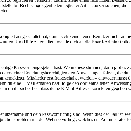
dich zu registrieren versuchst, zutrifft, ziehe einen rechtlichen Beista
stelle für Rechtsangelegenheiten jeglicher Art ist; außer solchen, die
erden.
 komplett ausgeschaltet hat, damit sich keine neuen Benutzer mehr anm
 wurden. Um Hilfe zu erhalten, wende dich an die Board-Administratio
richtige Passwort eingegeben hast. Wenn diese stimmen, dann gibt es
ern oder deiner Erziehungsberechtigten den Anweisungen folgen, die du e
 angemeldeten Mitglieder erst freigeschaltet werden – entweder musst du
. Wenn du eine E-Mail erhalten hast, folge den dort enthaltenen Anweis
nn du dir sicher bist, dass deine E-Mail-Adresse korrekt eingegeben w
Benutzername und dein Passwort richtig sind. Wenn dies der Fall ist, w
igurationsproblem mit der Website vorliegt, welches ein Administrator l