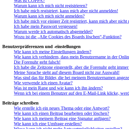
Was ist COPPA?
Warum kann ich mich nicht registrieren?
Ich habe mich registriert, kann mich aber nicht anmelden!
Warum kann ich mich nicht anmelden?
Ich habe mich vor einiger Zeit registriert, kann mich aber nich
Ich habe mein Passwort vergessen!
Warum werde ich automatisch abgemeldet?
Wozu ist die „Alle Cookies des Boards löschen“-Funktion?
Benutzerpräferenzen und -einstellungen
Wie kann ich meine Einstellungen ändern?
Wie kann ich verhindern, dass mein Benutzername in der Onlin
Die Forenuhr geht falsch!
Ich habe die Zeitzone eingestellt, aber die Forenuhr geht immer
Meine Sprache steht auf diesem Board nicht zur Auswahl!
Was sind das für Bilder, die bei meinem Benutzernamen angez
Wie verwende ich einen Avatar?
Was ist mein Rang und wie kann ich ihn ändern?
Wenn ich bei einem Benutzer auf den E-Mail-Link klicke, werd
Beiträge schreiben
Wie erstelle ich ein neues Thema oder eine Antwort?
Wie kann ich einen Beitrag bearbeiten oder löschen?
Wie kann ich meinem Beitrag eine Signatur anfügen?
Wie kann ich eine Umfrage erstellen?
Wieso kann ich nicht mehr Antwortmöglichkeiten erstellen?