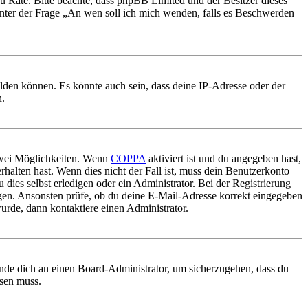
nd zu Rate. Bitte beachte, dass phpBB Limited und der Besitzer dieses
 unter der Frage „An wen soll ich mich wenden, falls es Beschwerden
elden können. Es könnte auch sein, dass deine IP-Adresse oder der
n.
 zwei Möglichkeiten. Wenn
COPPA
aktiviert ist und du angegeben hast,
rhalten hast. Wenn dies nicht der Fall ist, muss dein Benutzerkonto
 dies selbst erledigen oder ein Administrator. Bei der Registrierung
ungen. Ansonsten prüfe, ob du deine E-Mail-Adresse korrekt eingegeben
urde, dann kontaktiere einen Administrator.
ende dich an einen Board-Administrator, um sicherzugehen, dass du
ösen muss.