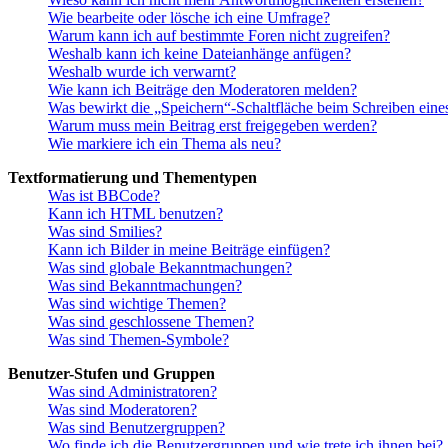
Wie bearbeite oder lösche ich eine Umfrage?
Warum kann ich auf bestimmte Foren nicht zugreifen?
Weshalb kann ich keine Dateianhänge anfügen?
Weshalb wurde ich verwarnt?
Wie kann ich Beiträge den Moderatoren melden?
Was bewirkt die „Speichern“-Schaltfläche beim Schreiben eine
Warum muss mein Beitrag erst freigegeben werden?
Wie markiere ich ein Thema als neu?
Textformatierung und Thementypen
Was ist BBCode?
Kann ich HTML benutzen?
Was sind Smilies?
Kann ich Bilder in meine Beiträge einfügen?
Was sind globale Bekanntmachungen?
Was sind Bekanntmachungen?
Was sind wichtige Themen?
Was sind geschlossene Themen?
Was sind Themen-Symbole?
Benutzer-Stufen und Gruppen
Was sind Administratoren?
Was sind Moderatoren?
Was sind Benutzergruppen?
Wo finde ich die Benutzergruppen und wie trete ich ihnen bei?