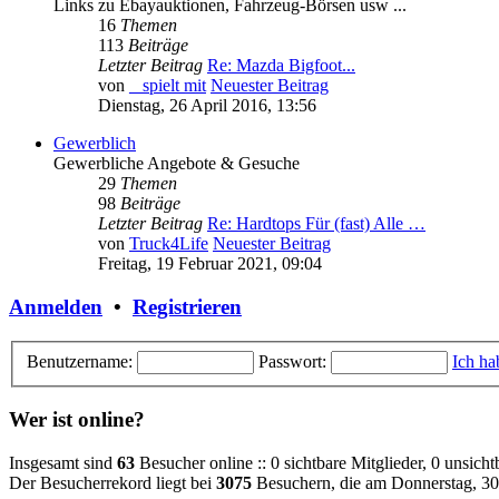
Links zu Ebayauktionen, Fahrzeug-Börsen usw ...
16
Themen
113
Beiträge
Letzter Beitrag
Re: Mazda Bigfoot...
von
_ spielt mit
Neuester Beitrag
Dienstag, 26 April 2016, 13:56
Gewerblich
Gewerbliche Angebote & Gesuche
29
Themen
98
Beiträge
Letzter Beitrag
Re: Hardtops Für (fast) Alle …
von
Truck4Life
Neuester Beitrag
Freitag, 19 Februar 2021, 09:04
Anmelden
•
Registrieren
Benutzername:
Passwort:
Ich ha
Wer ist online?
Insgesamt sind
63
Besucher online :: 0 sichtbare Mitglieder, 0 unsich
Der Besucherrekord liegt bei
3075
Besuchern, die am Donnerstag, 30 